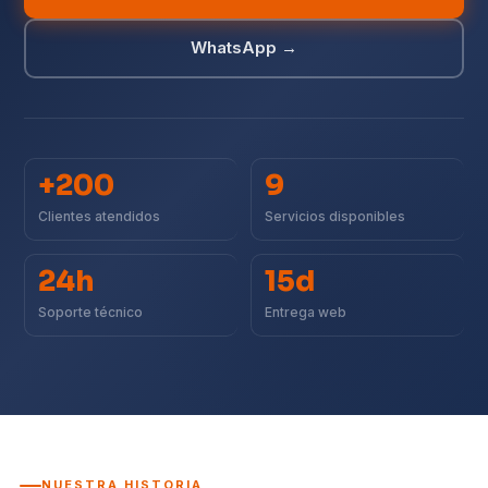
WhatsApp →
+200
9
Clientes atendidos
Servicios disponibles
24h
15d
Soporte técnico
Entrega web
NUESTRA HISTORIA