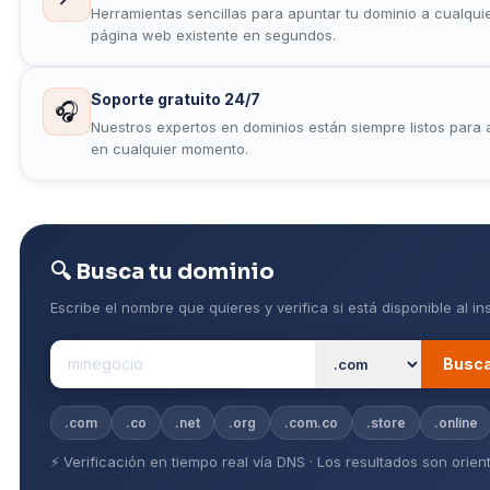
Herramientas sencillas para apuntar tu dominio a cualqui
página web existente en segundos.
Soporte gratuito 24/7
🎧
Nuestros expertos en dominios están siempre listos para 
en cualquier momento.
🔍 Busca tu dominio
Escribe el nombre que quieres y verifica si está disponible al in
Busc
.com
.co
.net
.org
.com.co
.store
.online
⚡ Verificación en tiempo real vía DNS · Los resultados son orien