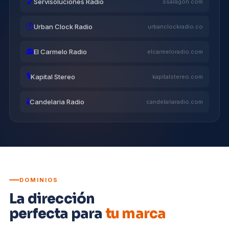
🎵
Servisoluciones Radio
ssaragon.com
🕐
Urban Clock Radio
urbanclockradio.co
📻
El Carmelo Radio
elcarmeloradio.com
🎙
Kapital Stereo
kapitalstereo.com
🕯
Candelaria Radio
candelariaradio.com
DOMINIOS
La dirección
perfecta para
tu marca